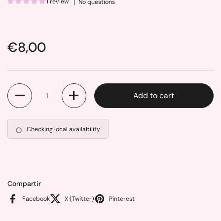
1 review
No questions
Price:
€8,00
Quantity
Add to cart
Checking local availability
Compartir
Facebook
X (Twitter)
Pinterest