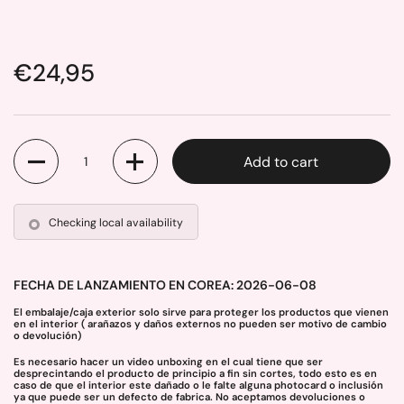
Price:
€24,95
Quantity
Add to cart
Checking local availability
FECHA DE LANZAMIENTO EN COREA: 2026-06-08
El embalaje/caja exterior solo sirve para proteger los productos que vienen
en el interior ( arañazos y daños externos no pueden ser motivo de cambio
o devolución)
Es necesario hacer un video unboxing en el cual tiene que ser
desprecintando el producto de principio a fin sin cortes, todo esto es en
caso de que el interior este dañado o le falte alguna photocard o inclusión
ya que puede ser un defecto de fabrica. No aceptamos devoluciones o