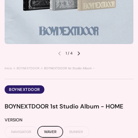
1
/
4
Previous slide
Next slide
Inicio
BOYNEXTDOOR
BOYNEXTDOOR 1st Studio Album - HOME
BOYNEXTDOOR
BOYNEXTDOOR 1st Studio Album - HOME
VERSION
NAVIGATOR
WAVER
BUNKER