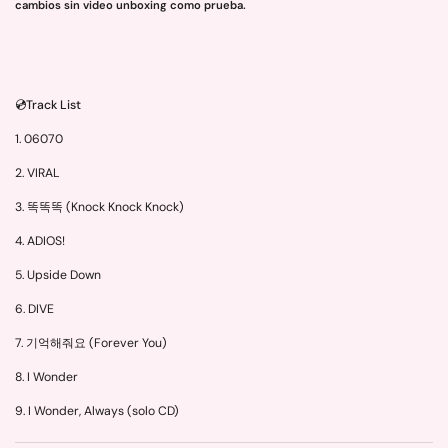
cambios sin video unboxing como prueba.
💿Track List
1. 06070
2. VIRAL
3. 똑똑똑 (Knock Knock Knock)
4. ADIOS!
5. Upside Down
6. DIVE
7. 기억해줘요 (Forever You)
8. I Wonder
9. I Wonder, Always (solo CD)