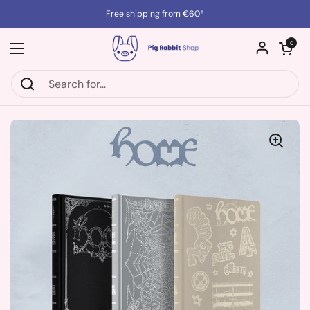
Skip to content
Free shipping from €60*
Open cart
0
Open menu